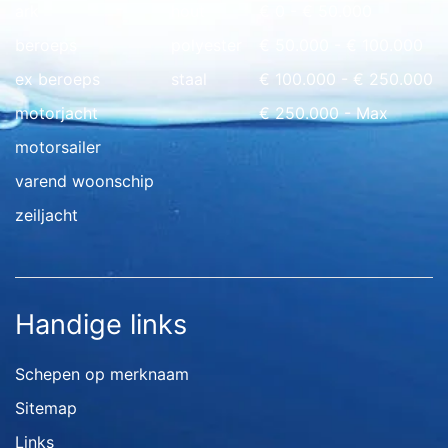
ark
hout
€ 0 - € 50.000
beroeps
polyester
€ 50.000 - € 100.000
ex beroeps
staal
€ 100.000 - € 250.000
motorjacht
€ 250.000 - Max
motorsailer
varend woonschip
zeiljacht
Handige links
Schepen op merknaam
Sitemap
Links