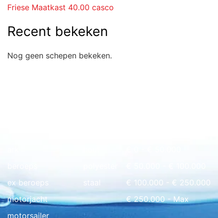
Friese Maatkast 40.00 casco
Recent bekeken
Nog geen schepen bekeken.
Snel naar overzicht
ark
hout
€ 0 - € 50.000
beroeps
polyester
€ 50.000 - € 100.000
ex beroeps
staal
€ 100.000 - € 250.000
motorjacht
€ 250.000 - Max
motorsailer