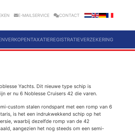
EKEN
E-MAILSERVICE
CONTACT
EN
VERKOPEN
TAXATIE
REGISTRATIE
VERZEKERING
lesse Yachts. Dit nieuwe type schip is
jn er nu 6 Noblesse Cruisers 42 die varen.
emi-custom stalen rondspant met een romp van 6
aris, is het een indrukwekkend schip op het
ersie, waarbij dezelfde romp van de 42
paald, aangezien het nog steeds om een semi-