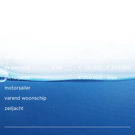
Snel naar overzicht
ark
hout
€ 0 - € 50.000
beroeps
polyester
€ 50.000 - € 100.000
ex beroeps
staal
€ 100.000 - € 250.000
motorjacht
€ 250.000 - Max
motorsailer
varend woonschip
zeiljacht