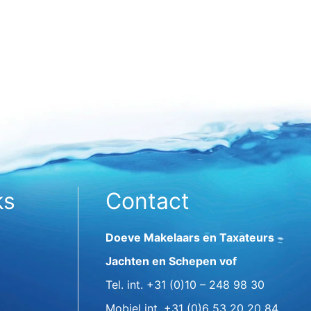
ks
Contact
Doeve Makelaars en Taxateurs
Jachten en Schepen vof
Tel. int.
+31 (0)10 – 248 98 30
Mobiel int.
+31 (0)6 53 20 20 84