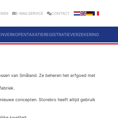
EKEN
E-MAILSERVICE
CONTACT
EN
VERKOPEN
TAXATIE
REGISTRATIE
VERZEKERING
 bossen van Småland. Ze beheren het erfgoed met
fabriek.
nieuwe concepten. Storebro heeft altijd gebruik
jke kwaliteit.