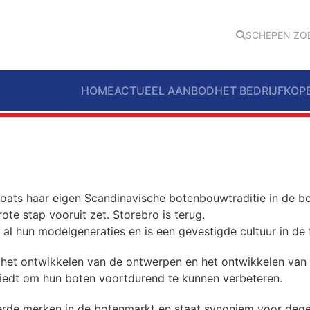
SCHEPEN ZO
HOME
ACTUEEL AANBOD
HET BEDRIJF
KOP
o Boats haar eigen Scandinavische botenbouwtraditie in de
ote stap vooruit zet. Storebro is terug.
l hun modelgeneraties en is een gevestigde cultuur in de 
n het ontwikkelen van de ontwerpen en het ontwikkelen van 
iedt om hun boten voortdurend te kunnen verbeteren.
rde merken in de botenmarkt en staat synoniem voor degeli