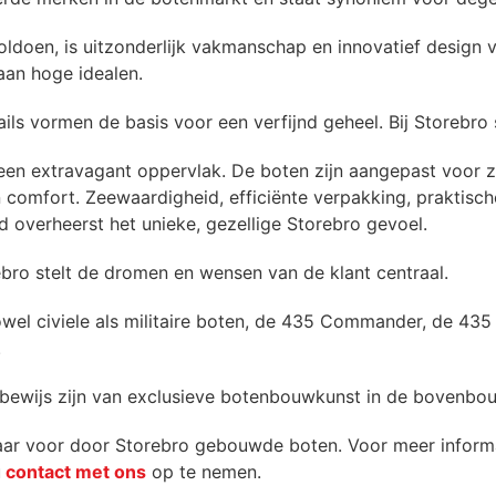
doen, is uitzonderlijk vakmanschap en innovatief design v
an hoge idealen.
s vormen de basis voor een verfijnd geheel. Bij Storebro 
 een extravagant oppervlak. De boten zijn aangepast voor 
 en comfort. Zeewaardigheid, efficiënte verpakking, prakti
d overheerst het unieke, gezellige Storebro gevoel.
ebro stelt de dromen en wensen van de klant centraal.
el civiele als militaire boten, de 435 Commander, de 435
.
 bewijs zijn van exclusieve botenbouwkunst in de bovenbo
ar voor door Storebro gebouwde boten. Voor meer informa
u
contact met ons
op te nemen.