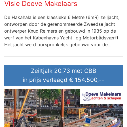
Visie Doeve Makelaars
De Hakahala is een klassieke 6 Metre (6mR) zeiljacht,
ontworpen door de gerenommeerde Zweedse jacht
ontwerper Knud Reimers en gebouwd in 1935 op de
werf van het Københavns Yacht- og Motorbådsværft.
Het jacht werd oorspronkelijk gebouwd voor de…
Zeiltjalk 20.73 met CBB
in prijs verlaagd
€ 154.500,--