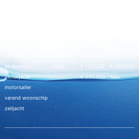
Snel naar overzicht
ark
hout
€ 0 - € 50.000
beroeps
polyester
€ 50.000 - € 100.000
ex beroeps
staal
€ 100.000 - € 250.000
motorjacht
€ 250.000 - Max
motorsailer
varend woonschip
zeiljacht