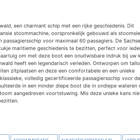
ld, een charmant schip met een rijke geschiedenis. Dit
pansie stoommachine, oorspronkelijk gebouwd als stoomsl
n passagiersschip voor maximaal 60 passagiers. De Sachse
kje maritieme geschiedenis te bezitten, perfect voor iede
e vaartuig om met deze boot een onuitwisbare indruk bij uw 
enwald heeft een legendarisch verleden. Ontworpen om tall
iten zitplaatsen en deze een comfortabele en een unieke
klassieke, volledig gecertificeerde passagiersschip voor d
esulteerde in een minder diepe boot die in ondiepe wateren
 stoom aangedreven voortstuwing. Mis deze unieke kans ni
ezitten.