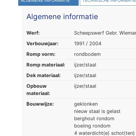
ALGEMENE INFORMATIE
TECHNISCHE INFORMATI
Algemene informatie
Werf:
Scheepswerf Gebr. Wiemann
Verbouwjaar:
1991 / 2004
Romp vorm:
rondbodem
Romp materiaal:
ijzer/staal
Dek materiaal:
ijzer/staal
Opbouw
ijzer/staal
materiaal:
Bouwwijze:
geklonken
nieuw staal is gelast
berghout rondom
boeiing rondom
4 waterdicht(e) schot(ten)