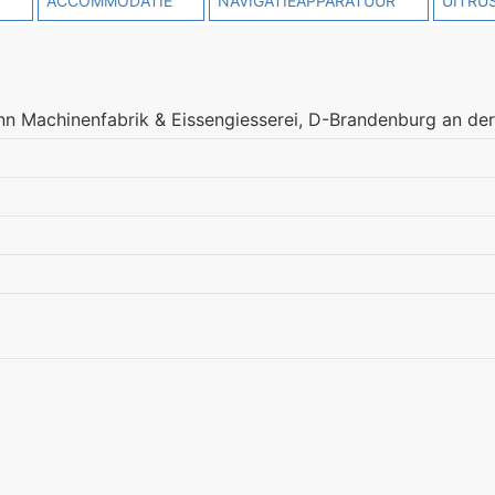
E
ACCOMMODATIE
NAVIGATIEAPPARATUUR
UITRU
 Machinenfabrik & Eissengiesserei, D-Brandenburg an der