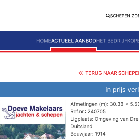
SCHEPEN ZO
HOME
ACTUEEL AANBOD
HET BEDRIJF
KOP
TERUG NAAR SCHEPE
in prijs ve
Afmetingen (m):
30.38 x 5.5
Ref.nr.:
240705
Ligplaats:
Omgeving van Dre
Duitsland
Bouwjaar:
1914