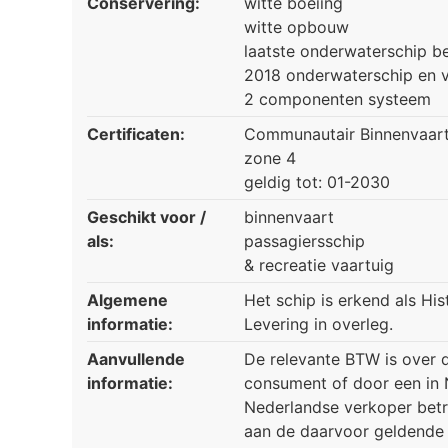
Conservering:
witte boeiing
witte opbouw
laatste onderwaterschip b
2018 onderwaterschip en v
2 componenten systeem
Certificaten:
Communautair Binnenvaart
zone 4
geldig tot: 01-2030
Geschikt voor /
binnenvaart
als:
passagiersschip
& recreatie vaartuig
Algemene
Het schip is erkend als His
informatie:
Levering in overleg.
Aanvullende
De relevante BTW is over d
informatie:
consument of door een in 
Nederlandse verkoper betr
aan de daarvoor geldende 