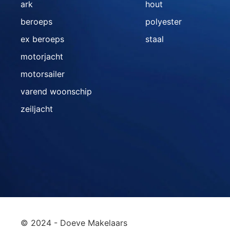
ark
hout
beroeps
polyester
ex beroeps
staal
motorjacht
motorsailer
varend woonschip
zeiljacht
© 2024 - Doeve Makelaars