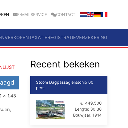
EKEN
E-MAILSERVICE
CONTACT
EN
VERKOPEN
TAXATIE
REGISTRATIE
VERZEKERING
Recent bekeken
NLIJST
rlaagd
Stoom Dagpassagiersschip 60
pers
0 x 1.43
€
449.500
sden,
Lengte:
30.38
Bouwjaar:
1914