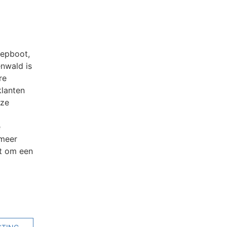
eepboot,
nwald is
re
klanten
oze
e
 meer
et om een