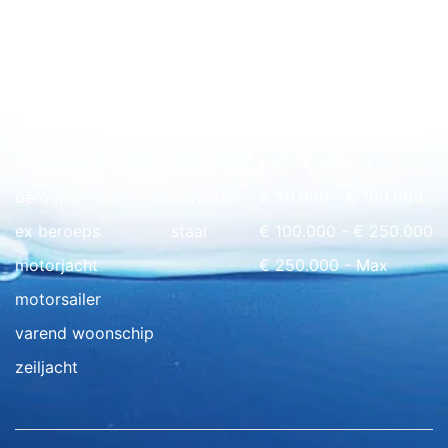
Snel naar overzicht
ark
hout
€ 0 - € 50.000
beroeps
polyester
€ 50.000 - € 100.000
ex beroeps
staal
€ 100.000 - € 250.000
motorjacht
€ 250.000 - Max
motorsailer
varend woonschip
zeiljacht