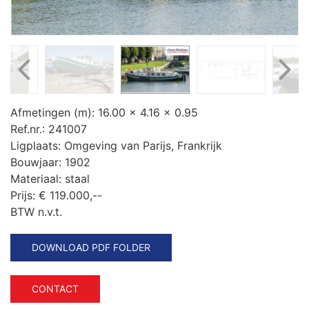
Afmetingen (m):
16.00 x 4.16 x 0.95
Ref.nr.:
241007
Ligplaats:
Omgeving van Parijs, Frankrijk
Bouwjaar:
1902
Materiaal:
staal
Prijs:
€ 119.000,--
BTW n.v.t.
DOWNLOAD PDF FOLDER
CONTACT