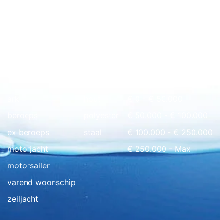
Snel naar overzicht
ark
hout
€ 0 - € 50.000
beroeps
polyester
€ 50.000 - € 100.000
ex beroeps
staal
€ 100.000 - € 250.000
motorjacht
€ 250.000 - Max
motorsailer
varend woonschip
zeiljacht