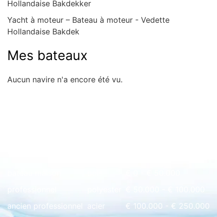
Hollandaise Bakdekker
Yacht à moteur – Bateau à moteur - Vedette
Hollandaise Bakdek
Mes bateaux
Aucun navire n'a encore été vu.
Rapide à l'aperçu
bateau maison
bois
€ 0 - € 50.000
professionnel
polyester
€ 50.000 - € 100.000
ancien professionnel
acier
€ 100.000 - € 250.000