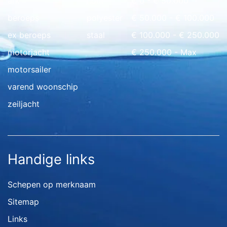
ark
hout
€ 0 - € 50.000
beroeps
polyester
€ 50.000 - € 100.000
ex beroeps
staal
€ 100.000 - € 250.000
motorjacht
€ 250.000 - Max
motorsailer
varend woonschip
zeiljacht
Handige links
Schepen op merknaam
Sitemap
Links