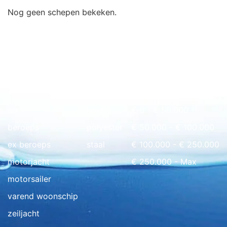
Nog geen schepen bekeken.
Snel naar overzicht
ark
hout
€ 0 - € 50.000
beroeps
polyester
€ 50.000 - € 100.000
ex beroeps
staal
€ 100.000 - € 250.000
motorjacht
€ 250.000 - Max
motorsailer
varend woonschip
zeiljacht