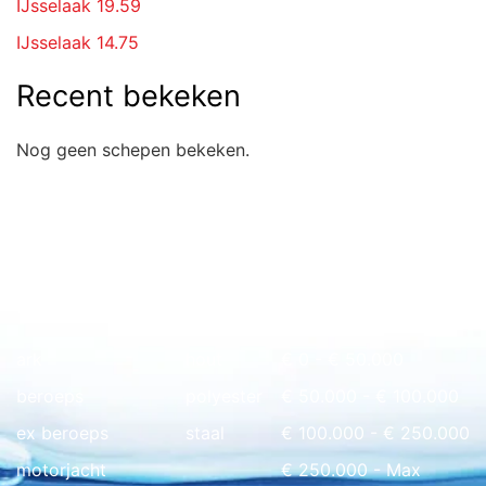
IJsselaak 19.59
IJsselaak 14.75
Recent bekeken
Nog geen schepen bekeken.
Snel naar overzicht
ark
hout
€ 0 - € 50.000
beroeps
polyester
€ 50.000 - € 100.000
ex beroeps
staal
€ 100.000 - € 250.000
motorjacht
€ 250.000 - Max