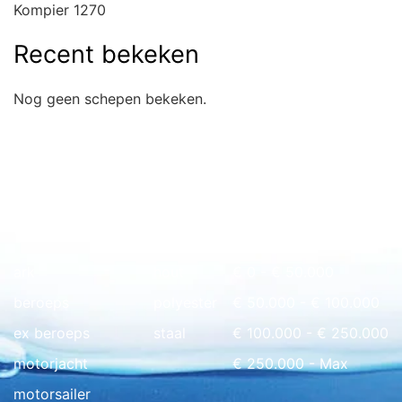
Kompier 1270
Recent bekeken
Nog geen schepen bekeken.
Snel naar overzicht
ark
hout
€ 0 - € 50.000
beroeps
polyester
€ 50.000 - € 100.000
ex beroeps
staal
€ 100.000 - € 250.000
motorjacht
€ 250.000 - Max
motorsailer