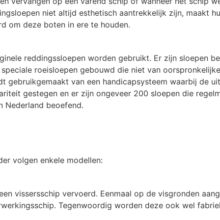
 vervangen op een varend schip of wanneer het schip werd
sloepen niet altijd esthetisch aantrekkelijk zijn, maakt h
rd om deze boten in ere te houden.
ginele reddingssloepen worden gebruikt. Er zijn sloepen bes
peciale roeisloepen gebouwd die niet van oorspronkelijke 
rdt gebruikgemaakt van een handicapsysteem waarbij de ui
lariteit gestegen en er zijn ongeveer 200 sloepen die regel
 in Nederland beoefend.
der volgen enkele modellen:
een vissersschip vervoerd. Eenmaal op de visgronden aang
 verwerkingsschip. Tegenwoordig worden deze ook wel fabr