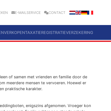
EKEN
E-MAILSERVICE
CONTACT
EN
VERKOPEN
TAXATIE
REGISTRATIE
VERZEKERING
lleen of samen met vrienden en familie door de
te om meerdere mensen te vervoeren. Hoewel er
n praktische karakter.
 reddingboten, enigszins afgenomen. Vroeger kon