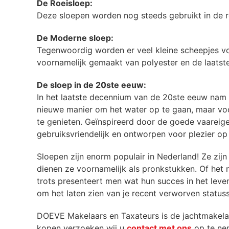
De Roeisloep:
Deze sloepen worden nog steeds gebruikt in de r
De Moderne sloep:
Tegenwoordig worden er veel kleine scheepjes v
voornamelijk gemaakt van polyester en de laatst
De sloep in de 20ste eeuw:
In het laatste decennium van de 20ste eeuw nam h
nieuwe manier om het water op te gaan, maar vo
te genieten. Geïnspireerd door de goede vaareig
gebruiksvriendelijk en ontworpen voor plezier op
Sloepen zijn enorm populair in Nederland! Ze zijn
dienen ze voornamelijk als pronkstukken. Of het 
trots presenteert men wat hun succes in het leven
om het laten zien van je recent verworven statu
DOEVE Makelaars en Taxateurs is de jachtmakelaa
kopen verzoeken wij u
contact met ons
op te ne