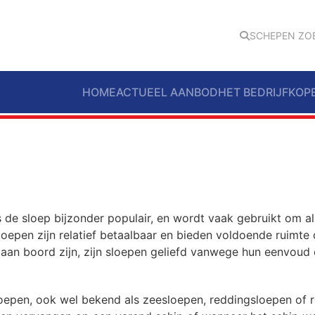
SCHEPEN ZO
HOME
ACTUEEL AANBOD
HET BEDRIJF
KOP
is de sloep bijzonder populair, en wordt vaak gebruikt om a
Sloepen zijn relatief betaalbaar en bieden voldoende ruim
aan boord zijn, zijn sloepen geliefd vanwege hun eenvoud e
 sloepen, ook wel bekend als zeesloepen, reddingsloepen of