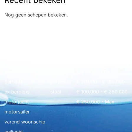
Recent bekeken
Nog geen schepen bekeken.
Snel naar overzicht
ark
hout
€ 0 - € 50.000
beroeps
polyester
€ 50.000 - € 100.000
ex beroeps
staal
€ 100.000 - € 250.000
motorjacht
€ 250.000 - Max
motorsailer
varend woonschip
zeiljacht