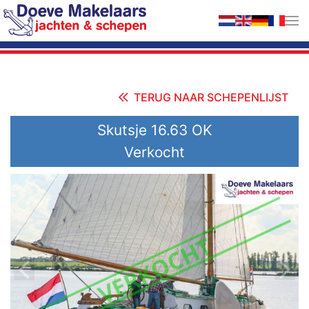
Terug naar hoofdinhoud
TERUG NAAR SCHEPENLIJST
Skutsje 16.63 OK
Verkocht