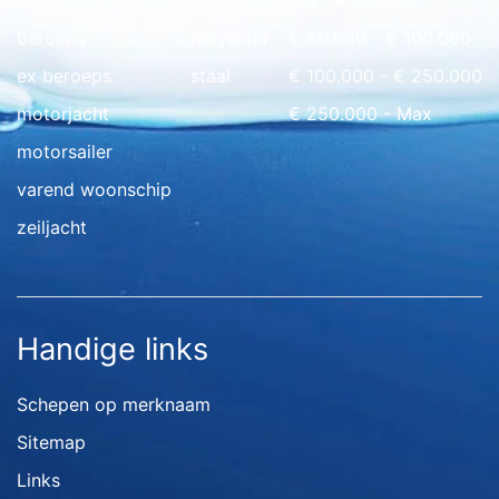
ark
hout
€ 0 - € 50.000
beroeps
polyester
€ 50.000 - € 100.000
ex beroeps
staal
€ 100.000 - € 250.000
motorjacht
€ 250.000 - Max
motorsailer
varend woonschip
zeiljacht
Handige links
Schepen op merknaam
Sitemap
Links