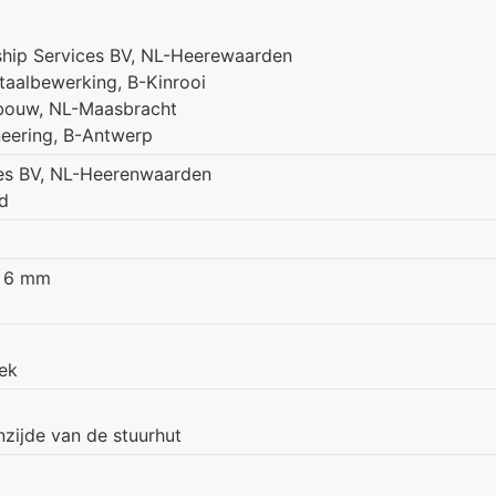
ship Services BV, NL-Heerewaarden
aalbewerking, B-Kinrooi
rbouw, NL-Maasbracht
neering, B-Antwerp
ces BV, NL-Heerenwaarden
ld
& 6 mm
ek
zijde van de stuurhut