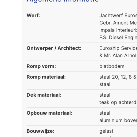
Werf:
Jachtwerf Euro
Gebr. Ament Met
Impala Interieu
F.S. Diesel Engi
Ontwerper / Architect:
Euroship Servi
& Mr. Alan Arno
Romp vorm:
platbodem
Romp materiaal:
staal 20, 12, 8 
staal
Dek materiaal:
staal
teak op achterd
Opbouw materiaal:
staal
aluminium boven
Bouwwijze:
gelast