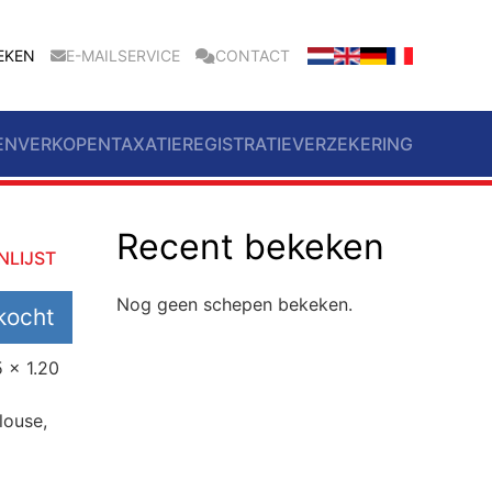
EKEN
E-MAILSERVICE
CONTACT
EN
VERKOPEN
TAXATIE
REGISTRATIE
VERZEKERING
Recent bekeken
NLIJST
Nog geen schepen bekeken.
kocht
 x 1.20
louse,