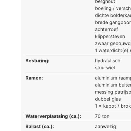
berghout
boeiing / versc
dichte bolderka
brede gangboo
achterroef
klippersteven
zwaar gebouwd
1 waterdicht(e) 
Besturing:
hydraulisch
stuurwiel
Ramen:
aluminium raamp
aluminium buite
messing patrijs
dubbel glas
1 = kapot / bro
Waterverplaatsing (ca.):
70 ton
Ballast (ca.):
aanwezig