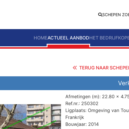
SCHEPEN ZO
HOME
ACTUEEL AANBOD
HET BEDRIJF
KOP
TERUG NAAR SCHEPE
Ver
Afmetingen (m):
22.80 x 4.75
Ref.nr.:
250302
Ligplaats:
Omgeving van Tou
Frankrijk
Bouwjaar:
2014