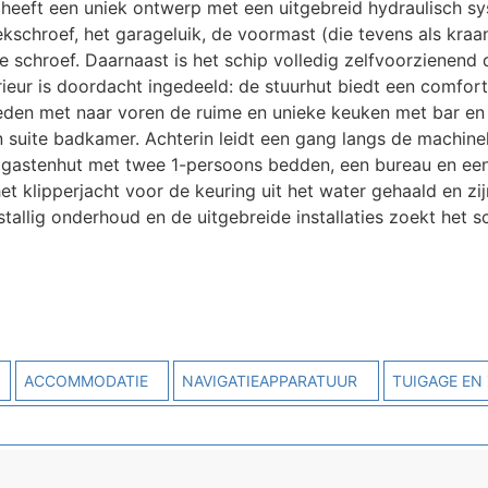
 heeft een uniek ontwerp met een uitgebreid hydraulisch s
schroef, het garageluik, de voormast (die tevens als kraan
 schroef. Daarnaast is het schip volledig zelfvoorzienend 
erieur is doordacht ingedeeld: de stuurhut biedt een comfor
neden met naar voren de ruime en unieke keuken met bar en
n suite badkamer. Achterin leidt een gang langs de machin
e gastenhut met twee 1-persoons bedden, een bureau en ee
t klipperjacht voor de keuring uit het water gehaald en zi
llig onderhoud en de uitgebreide installaties zoekt het s
ACCOMMODATIE
NAVIGATIEAPPARATUUR
TUIGAGE EN 