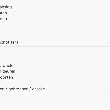
hansing
sten
rden
schot(ten)
rofielen
n deuren
poorten
ken / gebrochen / cassée