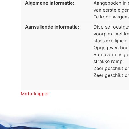
Algemene informatie:
Aangeboden in d
van eerste eige
Te koop wegens
Aanvullende informatie:
Diverse roestgev
voorpiek met ke
klassieke lijnen
Opgegeven bouwj
Rompvorm is ges
strakke romp
Zeer geschikt o
Zeer geschikt om
Motorklipper