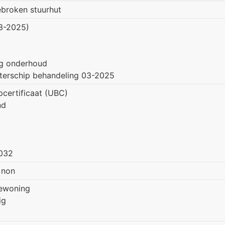
broken stuurhut
3-2025)
lig onderhoud
terschip behandeling 03-2025
pcertificaat (UBC)
nd
2032
/ non
bewoning
ig