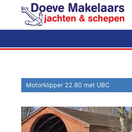
Terug naar hoofdinhoud
Motorklipper 22.80 met UBC