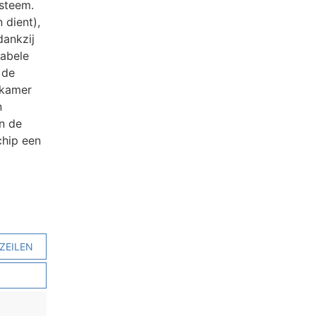
ysteem.
 dient),
dankzij
tabele
 de
ekamer
n
jn de
chip een
ZEILEN