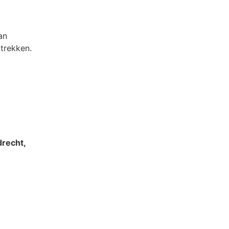
an
 trekken.
drecht,