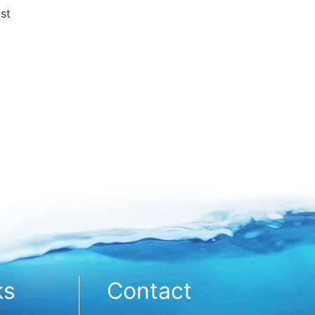
st
ks
Contact