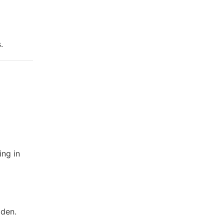
.
ing in
oden.