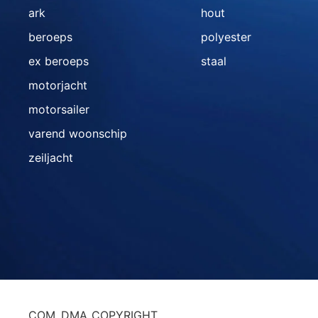
ark
hout
beroeps
polyester
ex beroeps
staal
motorjacht
motorsailer
varend woonschip
zeiljacht
COM_DMA_COPYRIGHT