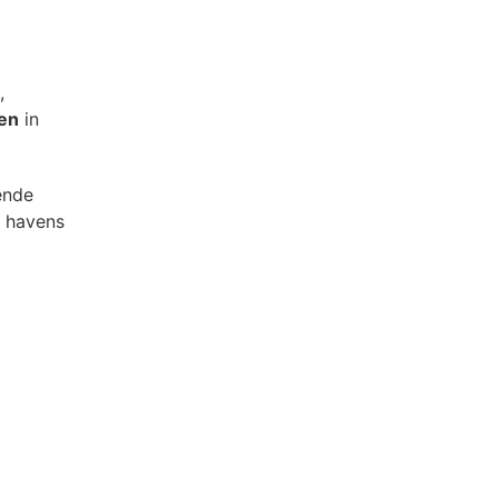
,
sen
in
ende
e havens