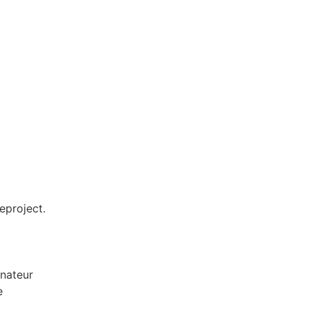
eproject.
onateur
e