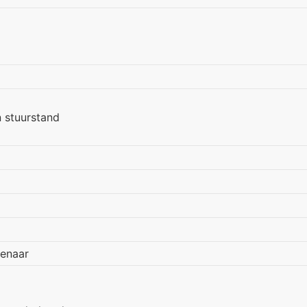
n stuurstand
genaar