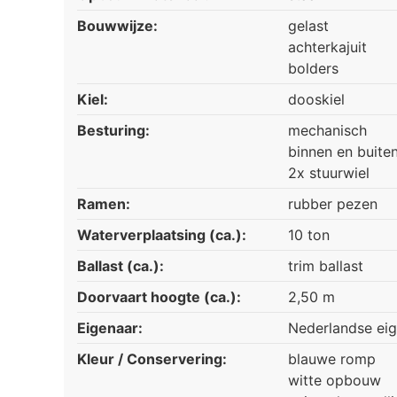
Bouwwijze:
gelast
achterkajuit
bolders
Kiel:
dooskiel
Besturing:
mechanisch
binnen en buite
2x stuurwiel
Ramen:
rubber pezen
Waterverplaatsing (ca.):
10 ton
Ballast (ca.):
trim ballast
Doorvaart hoogte (ca.):
2,50 m
Eigenaar:
Nederlandse ei
Kleur / Conservering:
blauwe romp
witte opbouw