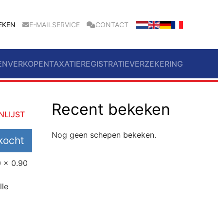
EKEN
E-MAILSERVICE
CONTACT
EN
VERKOPEN
TAXATIE
REGISTRATIE
VERZEKERING
Recent bekeken
NLIJST
Nog geen schepen bekeken.
kocht
0 x 0.90
lle