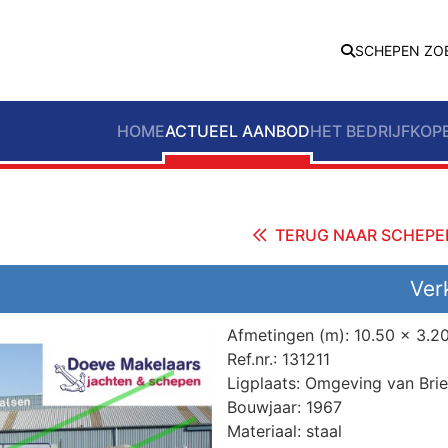
SCHEPEN ZO
HOME
ACTUEEL AANBOD
HET BEDRIJF
KOP
TERUG NAAR SCHEPE
Ver
Afmetingen (m):
10.50 x 3.2
Ref.nr.:
131211
Ligplaats:
Omgeving van Brie
Bouwjaar:
1967
Materiaal:
staal