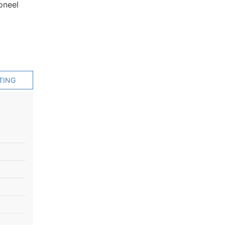
oneel
TING