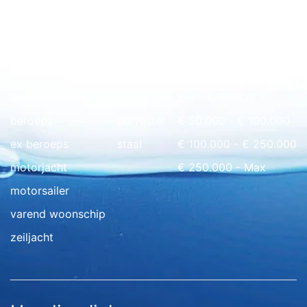
Snel naar overzicht
ark
hout
€ 0 - € 50.000
beroeps
polyester
€ 50.000 - € 100.000
ex beroeps
staal
€ 100.000 - € 250.000
motorjacht
€ 250.000 - Max
motorsailer
varend woonschip
zeiljacht