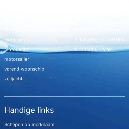
Snel naar overzicht
ark
hout
€ 0 - € 50.000
beroeps
polyester
€ 50.000 - € 100.000
ex beroeps
staal
€ 100.000 - € 250.000
motorjacht
€ 250.000 - Max
motorsailer
varend woonschip
zeiljacht
Handige links
Schepen op merknaam