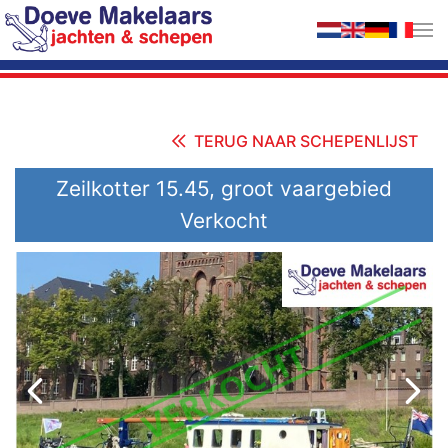
Terug naar hoofdinhoud
TERUG NAAR SCHEPENLIJST
Zeilkotter 15.45, groot vaargebied
Verkocht