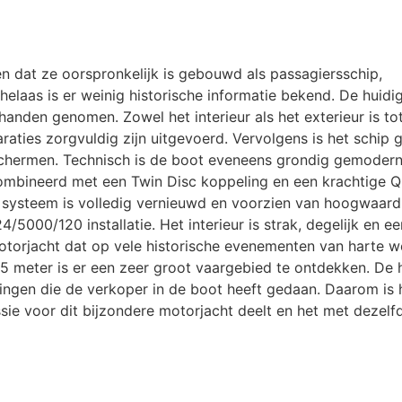
n dat ze oorspronkelijk is gebouwd als passagiersschip,
elaas is er weinig historische informatie bekend. De huidi
 handen genomen. Zowel het interieur als het exterieur is to
araties zorgvuldig zijn uitgevoerd. Vervolgens is het schip
chermen. Technisch is de boot eveneens grondig gemodern
ombineerd met een Twin Disc koppeling en een krachtige Q
e systeem is volledig vernieuwd en voorzien van hoogwaard
5000/120 installatie. Het interieur is strak, degelijk en e
Motorjacht dat op vele historische evenementen van harte 
95 meter is er een zeer groot vaargebied te ontdekken. De 
eringen die de verkoper in de boot heeft gedaan. Daarom is 
sie voor dit bijzondere motorjacht deelt en het met dezelf