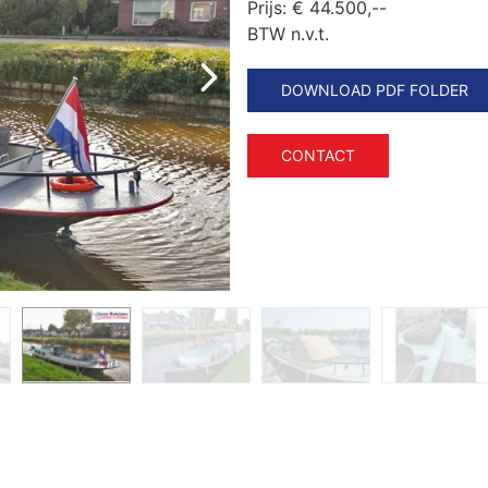
Prijs:
€ 44.500,--
BTW n.v.t.
DOWNLOAD PDF FOLDER
CONTACT