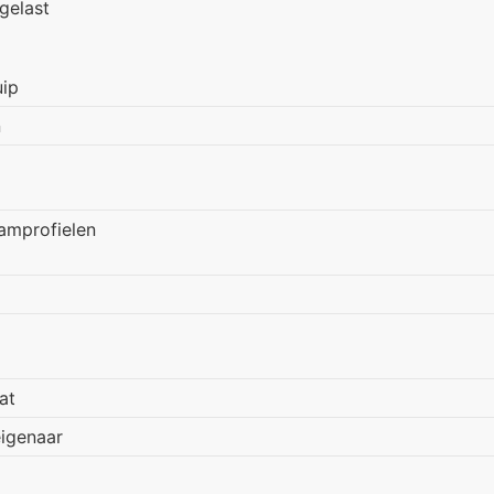
 gelast
uip
n
amprofielen
at
igenaar