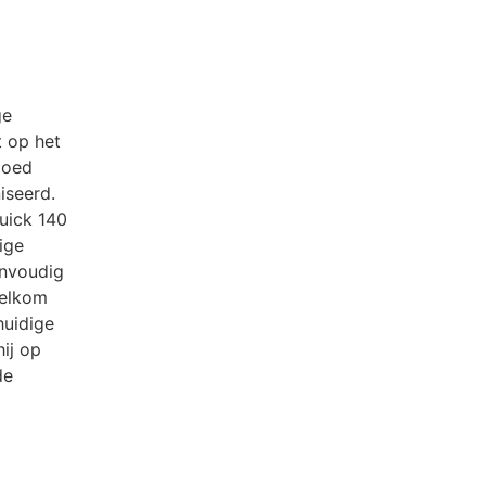
ge
t op het
 goed
iseerd.
uick 140
ige
envoudig
welkom
huidige
hij op
de