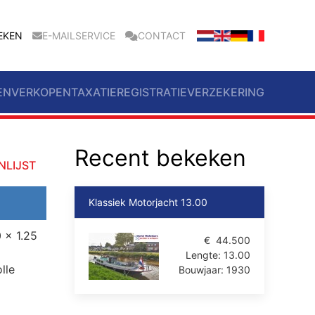
EKEN
E-MAILSERVICE
CONTACT
EN
VERKOPEN
TAXATIE
REGISTRATIE
VERZEKERING
Recent bekeken
NLIJST
Klassiek Motorjacht 13.00
 x 1.25
€
44.500
Lengte:
13.00
lle
Bouwjaar:
1930