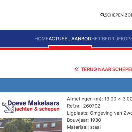
SCHEPEN ZO
HOME
ACTUEEL AANBOD
HET BEDRIJF
KOP
TERUG NAAR SCHEPE
Afmetingen (m):
13.00 x 3.00
Ref.nr.:
260702
Ligplaats:
Omgeving van Zwo
Bouwjaar:
1930
Materiaal:
staal