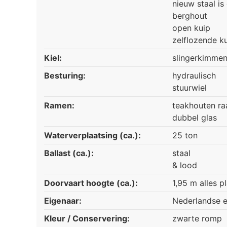
nieuw staal is
berghout
open kuip
zelflozende k
Kiel:
slingerkimme
Besturing:
hydraulisch
stuurwiel
Ramen:
teakhouten ra
dubbel glas
Waterverplaatsing (ca.):
25 ton
Ballast (ca.):
staal
& lood
Doorvaart hoogte (ca.):
1,95 m alles pl
Eigenaar:
Nederlandse e
Kleur / Conservering:
zwarte romp