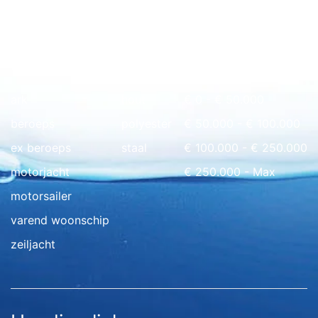
Snel naar overzicht
ark
hout
€ 0 - € 50.000
beroeps
polyester
€ 50.000 - € 100.000
ex beroeps
staal
€ 100.000 - € 250.000
motorjacht
€ 250.000 - Max
motorsailer
varend woonschip
zeiljacht